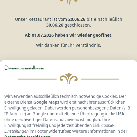
Unser Restaurant ist vom
20.06.26
bis einschließlich
30.06.26
geschlossen.
Ab 01.07.2026 haben wir wieder geöffnet.
Wir danken für Ihr Verständnis.
Datenschutzeinstellungen
Hotel Gasthof Kreuzhuber
GmbH & Co. KG
Wir verwenden ausschließlich technisch notwendige Cookies. Der
externe Dienst
Google Maps
wird erst nach Ihrer ausdrücklichen
Einwilligung geladen. Dabei werden personenbezogene Daten (z. B.
IP-Adresse) an Google übermittelt; eine Übertragung in die
USA
Passauer Straße 36 • 94127 Neuburg a. Inn
ohne gleichwertiges Datenschutzniveau ist möglich. Ihre
Telefon: +49 8507 240 • Fax: +49 8507 415
Einwilligung ist freiwillig und jederzeit über den Link
Cookie-
E-Mail:
info@hotel-kreuzhuber.de
Einstellungen
im Footer widerrufbar. Weitere Informationen in der