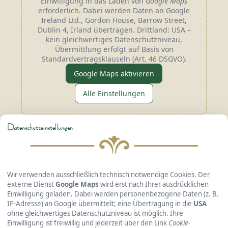
Einwilligung in das Laden von
Google Maps
erforderlich. Dabei werden Daten an Google
Ireland Ltd., Gordon House, Barrow Street,
Dublin 4, Irland übertragen. Drittland: USA –
kein gleichwertiges Datenschutzniveau,
Übermittlung erfolgt auf Basis von
Standardvertragsklauseln (Art. 46 DSGVO).
Google Maps aktivieren
Alle Einstellungen
Datenschutzeinstellungen
Hotel Gasthof Kreuzhuber
GmbH & Co. KG
Wir verwenden ausschließlich technisch notwendige Cookies. Der
externe Dienst
Google Maps
wird erst nach Ihrer ausdrücklichen
Einwilligung geladen. Dabei werden personenbezogene Daten (z. B.
IP-Adresse) an Google übermittelt; eine Übertragung in die
USA
Passauer Straße 36 • 94127 Neuburg a. Inn
ohne gleichwertiges Datenschutzniveau ist möglich. Ihre
Telefon: +49 8507 240 • Fax: +49 8507 415
Einwilligung ist freiwillig und jederzeit über den Link
Cookie-